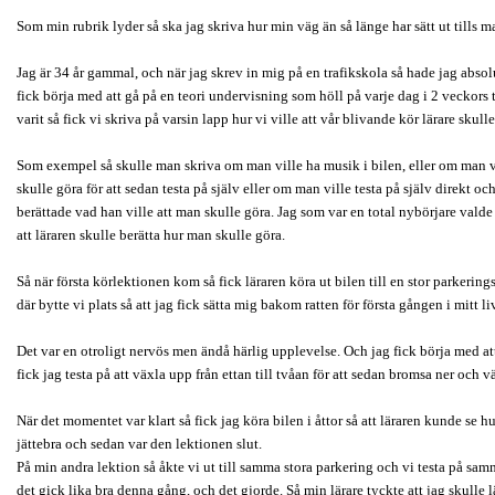
Som min rubrik lyder så ska jag skriva hur min väg än så länge har sätt ut tills ma
Jag är 34 år gammal, och när jag skrev in mig på en trafikskola så hade jag absol
fick börja med att gå på en teori undervisning som höll på varje dag i 2 veckors 
varit så fick vi skriva på varsin lapp hur vi ville att vår blivande kör lärare skulle
Som exempel så skulle man skriva om man ville ha musik i bilen, eller om man vi
skulle göra för att sedan testa på själv eller om man ville testa på själv direkt och
berättade vad han ville att man skulle göra. Jag som var en total nybörjare valde a
att läraren skulle berätta hur man skulle göra.
Så när första körlektionen kom så fick läraren köra ut bilen till en stor parkering
där bytte vi plats så att jag fick sätta mig bakom ratten för första gången i mitt liv
Det var en otroligt nervös men ändå härlig upplevelse. Och jag fick börja med att 
fick jag testa på att växla upp från ettan till tvåan för att sedan bromsa ner och vä
När det momentet var klart så fick jag köra bilen i åttor så att läraren kunde se 
jättebra och sedan var den lektionen slut.
På min andra lektion så åkte vi ut till samma stora parkering och vi testa på samma
det gick lika bra denna gång, och det gjorde. Så min lärare tyckte att jag skulle 