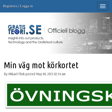
Registrera
|
Logga in
Toggle
naviga
Min väg mot körkortet
By Mikael Flink posted May 04, 2013 02:54 am