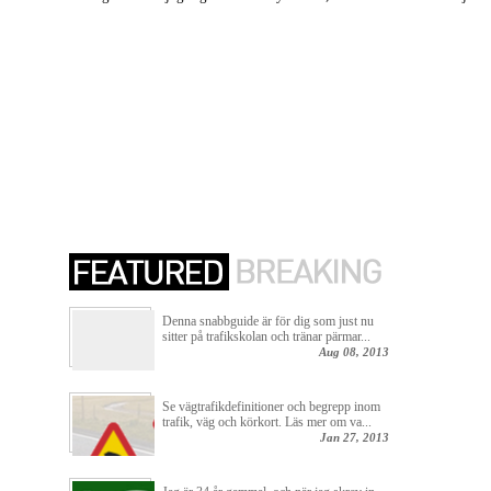
Denna snabbguide är för dig som just nu
sitter på trafikskolan och tränar pärmar...
Aug 08, 2013
Se vägtrafikdefinitioner och begrepp inom
trafik, väg och körkort. Läs mer om va...
Jan 27, 2013