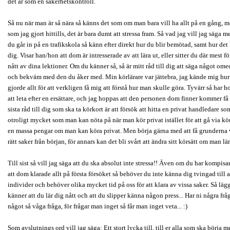
det är som en säkerhetskontroll.
Så nu när man är så nära så känns det som om man bara vill ha allt på en gång, m
som jag gjort hittills, det är bara dumt att stressa fram. Så vad jag vill jag säga me
du går in på en trafikskola så känn efter direkt hur du blir bemötad, samt hur det
dig. Visar han/hon att dom är intresserade av att lära ut, eller sitter du där mest fö
nått av dina lektioner. Om du känner så, så är mitt råd till dig att säga något om
och bekväm med den du åker med. Min körlärare var jättebra, jag kände mig hur 
gjorde allt för att verkligen få mig att förstå hur man skulle göra. Tyvärr så har 
att leta efter en ersättare, och jag hoppas att den personen dom finner kommer få
sista råd till dig som ska ta körkort är att försök att hitta en privat handledare s
otroligt mycket som man kan nöta på när man kör privat istället för att gå via k
en massa pengar om man kan köra privat. Men börja gärna med att få grunderna via
rätt saker från början, för annars kan det bli svårt att ändra sitt körsätt om man lär 
Till sist så vill jag säga att du ska absolut inte stressa!! Även om du har kompis
att dom klarade allt på första försöket så behöver du inte känna dig tvingad till a
individer och behöver olika mycket tid på oss för att klara av vissa saker. Så lägg
känner att du lär dig nått och att du slipper känna någon press... Har ni några frå
något så våga fråga, för frågar man inget så får man inget veta... :)
Som avslutnings ord vill jag säga: Ett stort lycka till, till er alla som ska börja m