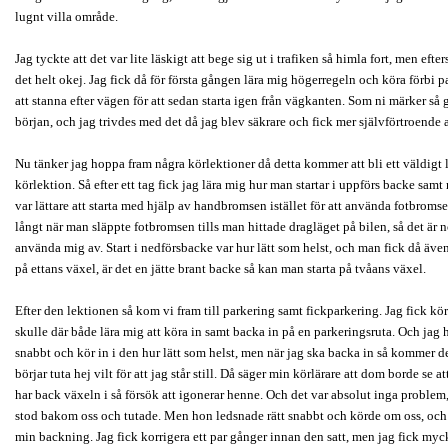
lugnt villa område.
Jag tyckte att det var lite läskigt att bege sig ut i trafiken så himla fort, men eft
det helt okej. Jag fick då för första gången lära mig högerregeln och köra förbi p
att stanna efter vägen för att sedan starta igen från vägkanten. Som ni märker så g
början, och jag trivdes med det då jag blev säkrare och fick mer självförtroende 
Nu tänker jag hoppa fram några körlektioner då detta kommer att bli ett väldigt 
körlektion. Så efter ett tag fick jag lära mig hur man startar i uppförs backe samt
var lättare att starta med hjälp av handbromsen istället för att använda fotbromse
långt när man släppte fotbromsen tills man hittade dragläget på bilen, så det är
använda mig av. Start i nedförsbacke var hur lätt som helst, och man fick då även
på ettans växel, är det en jätte brant backe så kan man starta på tvåans växel.
Efter den lektionen så kom vi fram till parkering samt fickparkering. Jag fick kör
skulle där både lära mig att köra in samt backa in på en parkeringsruta. Och jag 
snabbt och kör in i den hur lätt som helst, men när jag ska backa in så kommer d
börjar tuta hej vilt för att jag står still. Då säger min körlärare att dom borde se a
har back växeln i så försök att igonerar henne. Och det var absolut inga problem,
stod bakom oss och tutade. Men hon ledsnade rätt snabbt och körde om oss, och
min backning. Jag fick korrigera ett par gånger innan den satt, men jag fick myc